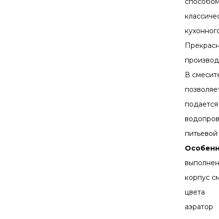
способом
классиче
кухонного
Прекрасн
производ
В смесит
позволяе
подается
водопров
питьевой 
Особенн
выполнен
корпус с
цвета
аэратор