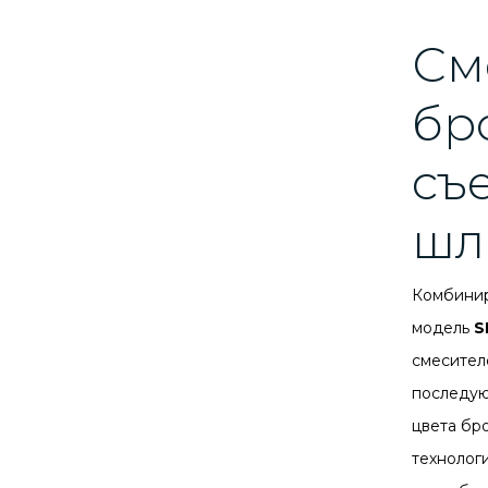
См
бр
съ
шл
Комбинир
модель
S
смесител
последую
цвета бр
технолог