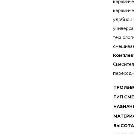
керамиче
керамиче
удобной 
универса
технолог
смешива
Комплек
Смеситель
переходн
ПРОИЗВ
ТИП СМ
НАЗНАЧ
МАТЕРИ
ВЫСОТА