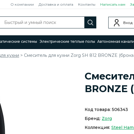
О компании
Доставка и оплата
Контакты
Написать нам
З
Вход
атические системы
Электрические теплые полы
Автономная канал
ля кухни
>
Смеситель для кухни Zorg SH 812 BRONZE (бронз
Смесител
BRONZE (
Код товара:
506343
Бренд:
Zorg
Коллекция:
Steel Ha