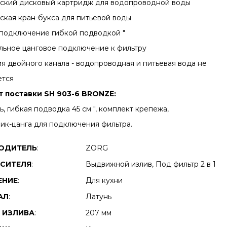
ский дисковый картридж для водопроводной воды
ская кран-букса для питьевой воды
подключение гибкой подводкой "
льное цанговое подключение к фильтру
ия двойного канала - водопроводная и питьевая вода не
ется
т поставки SH 903-6 BRONZE:
, гибкая подводка 45 см ", комплект крепежа,
ик-цанга для подключения фильтра.
ОДИТЕЛЬ
:
ZORG
ЕСИТЕЛЯ
:
Выдвижной излив, Под фильтр 2 в 1
ЕНИЕ
:
Для кухни
АЛ
:
Латунь
 ИЗЛИВА
:
207 мм