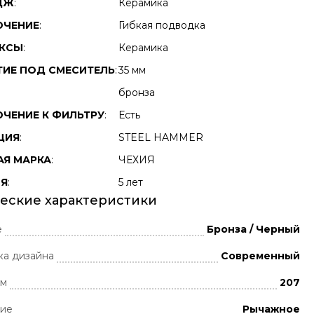
ДЖ
:
Керамика
ЧЕНИЕ
:
Гибкая подводка
УКСЫ
:
Керамика
ТИЕ ПОД СМЕСИТЕЛЬ
:
35 мм
бронза
ЧЕНИЕ К ФИЛЬТРУ
:
Есть
ЦИЯ
:
STEEL HAMMER
АЯ МАРКА
:
ЧЕХИЯ
ИЯ
:
5 лет
еские характеристики
е
Бронза / Черный
ка дизайна
Современный
мм
207
ние
Рычажное