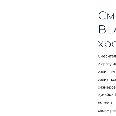
См
BL
хр
Смесите
и сразу н
излив см
излив по
размеров
дизайне 
смесител
своим ра