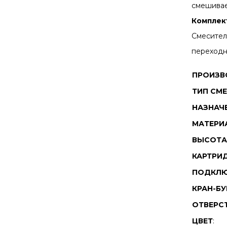
смешива
Комплект
Смеситель
переходн
ПРОИЗВ
ТИП СМ
НАЗНАЧ
МАТЕРИ
ВЫСОТА
КАРТРИ
ПОДКЛЮ
КРАН-Б
ОТВЕРС
ЦВЕТ
: