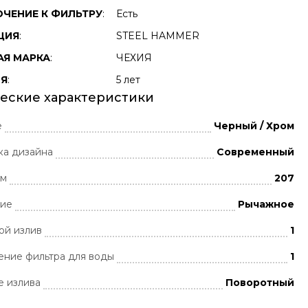
ЧЕНИЕ К ФИЛЬТРУ
:
Есть
ЦИЯ
:
STEEL HAMMER
АЯ МАРКА
:
ЧЕХИЯ
ИЯ
:
5 лет
еские характеристики
е
Черный / Хром
ка дизайна
Современный
мм
207
ние
Рычажное
ой излив
1
ние фильтра для воды
1
 излива
Поворотный