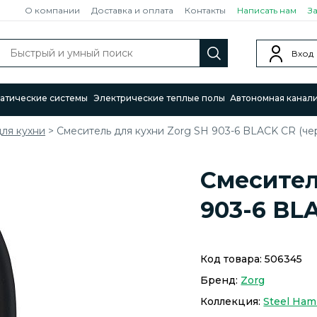
О компании
Доставка и оплата
Контакты
Написать нам
З
Вход
атические системы
Электрические теплые полы
Автономная канал
ля кухни
>
Смеситель для кухни Zorg SH 903-6 BLACK CR (че
Смесител
903-6 BL
Код товара:
506345
Бренд:
Zorg
Коллекция:
Steel Ha