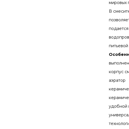
мировых 
В смесит
позволяе
подается
водопров
питьевой 
Особенн
выполнен
корпус с
аэратор
керамиче
керамиче
удобной 
универса
технолог