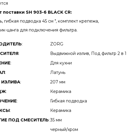
ется
 поставки SH 903-6 BLACK CR:
, гибкая подводка 45 см ", комплект крепежа,
ик-цанга для подключения фильтра.
ОДИТЕЛЬ
:
ZORG
ЕСИТЕЛЯ
:
Выдвижной излив, Под фильтр 2 в 1
ЕНИЕ
:
Для кухни
АЛ
:
Латунь
 ИЗЛИВА
:
207 мм
ДЖ
:
Керамика
ЧЕНИЕ
:
Гибкая подводка
УКСЫ
:
Керамика
ТИЕ ПОД СМЕСИТЕЛЬ
:
35 мм
черный/хром