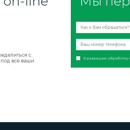
on-line
Мы пер
ределиться с
Я разрешаю обработку 
под все ваши