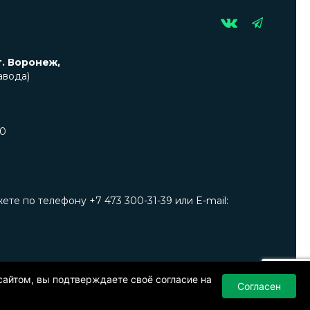
г. Воронеж,
авода)
00
е по телефону +7 473 300-31-39 или E-mail:
я публичной офертой. Окончательную цену уточняйте у
ия в изделия без предварительного уведомления.
сайтом, вы подтверждаете своё согласие на
Согласен