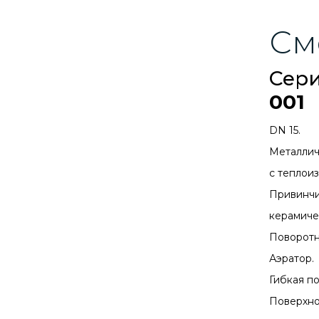
См
Сер
001
DN 15.
Металлич
с теплои
Привинчи
керамиче
Поворотн
Аэратор.
Гибкая п
Поверхно