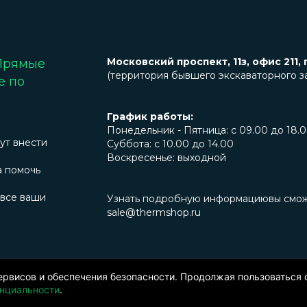
Московский проспект, 11з, офис 211, 
 Прямые
(территория бывшего экскаваторного з
е по
График работы:
Понедельник - Пятница: с 09.00 до 18.
ут внести
Суббота: с 10.00 до 14.00
Воскресенье: выходной
а помочь
 все ваши
Узнать подробную информациювы сможет
sale@thermshop.ru
нфиденциальности
. Информация представленная на сайте не являетс
едставленной продукции оставляет за собой право вносить изменен
ервисов и обеспечения безопасности. Продолжая пользоваться 
нциальности
.