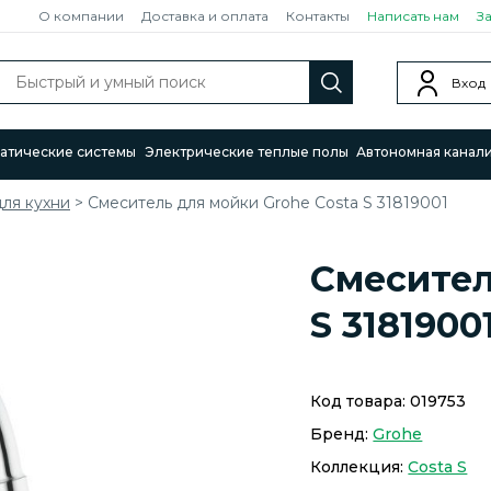
О компании
Доставка и оплата
Контакты
Написать нам
З
Вход
атические системы
Электрические теплые полы
Автономная канал
ля кухни
>
Смеситель для мойки Grohe Costa S 31819001
Смесител
S 3181900
Код товара:
019753
Бренд:
Grohe
Коллекция:
Costa S