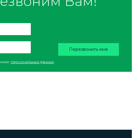
езвоним Вам!
Перезвонить мне
моих
персональных данных