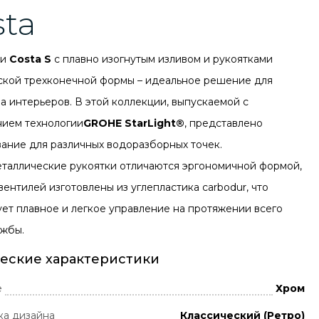
sta
ли
C
osta S
с плавно изогнутым изливом и рукоятками
ской трехконечной формы – идеальное решение для
а интерьеров. В этой коллекции, выпускаемой с
ием технологии
GROHE StarLight®
, представлено
ание для различных водоразборных точек.
таллические рукоятки отличаются эргономичной формой,
вентилей изготовлены из углепластика carbodur, что
ует плавное и легкое управление на протяжении всего
ужбы.
еские характеристики
е
Хром
ка дизайна
Классический (Ретро)