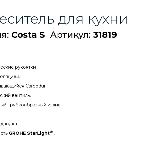
еситель для кухни
ия:
Costa S
Артикул:
31819
еские рукоятки
золяцией.
вающийся Carbodur
ский вентиль.
ый трубкообразный излив.
одводка.
®
сть
GROHE StarLight
.