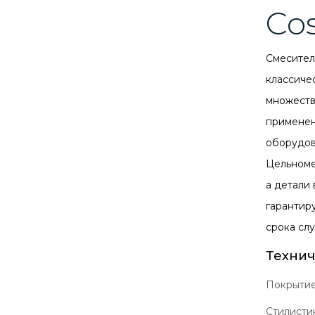
Co
Смесите
классиче
множеств
применен
оборудов
Цельноме
а детали 
гарантир
срока сл
Технич
Покрыти
Стилисти