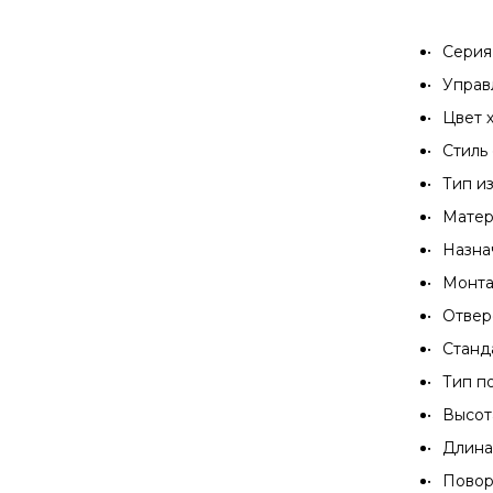
Серия 
Управ
Цвет 
Стиль
Тип и
Матер
Назна
Монта
Отвер
Станда
Тип п
Высота
Длина 
Повор