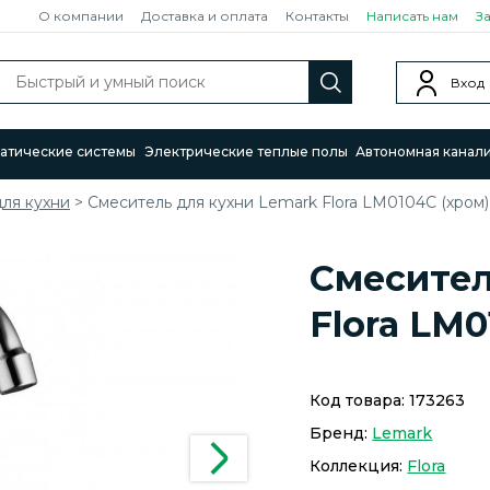
О компании
Доставка и оплата
Контакты
Написать нам
З
Вход
атические системы
Электрические теплые полы
Автономная канал
ля кухни
>
Смеситель для кухни Lemark Flora LM0104C (хром)
Смесител
Flora LM0
Код товара:
173263
Бренд:
Lemark
Коллекция:
Flora