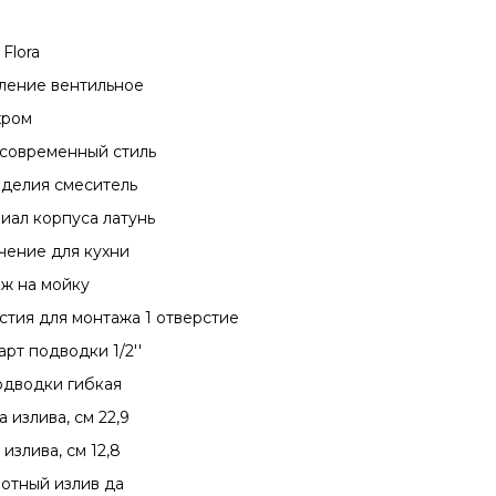
Flora
ление вентильное
хром
 современный стиль
зделия cмеситель
иал корпуса латунь
чение для кухни
ж на мойку
стия для монтажа 1 отверстие
рт подводки 1/2''
одводки гибкая
 излива, см 22,9
излива, см 12,8
отный излив да