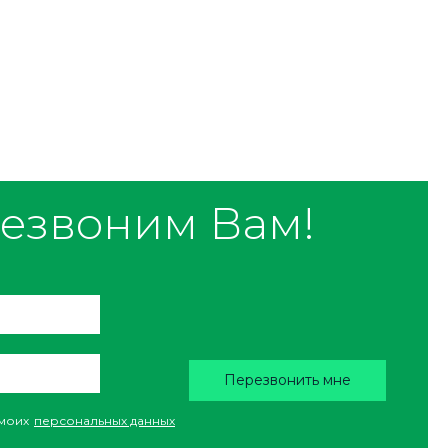
езвоним Вам!
Перезвонить мне
моих
персональных данных