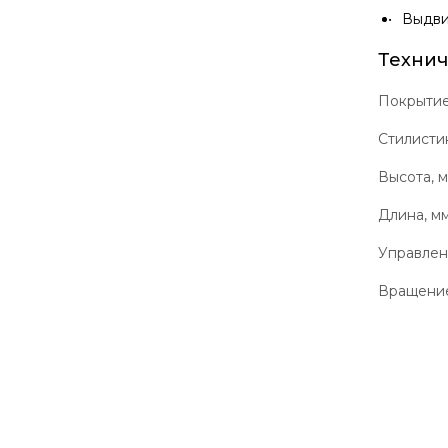
Выдви
Технич
Покрыти
Стилисти
Высота, 
Длина, м
Управле
Вращение