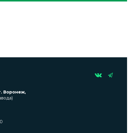
г. Воронеж,
авода)
00