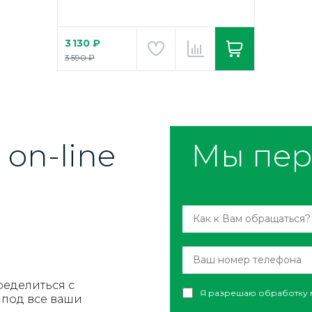
3 130 ₽
3 590 ₽
on-line
Мы пер
ределиться с
Я разрешаю обработку 
под все ваши