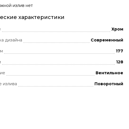
жной излив нет
еские характеристики
е
Хром
ка дизайна
Современный
мм
177
м
128
ние
Вентильное
 излива
Поворотный