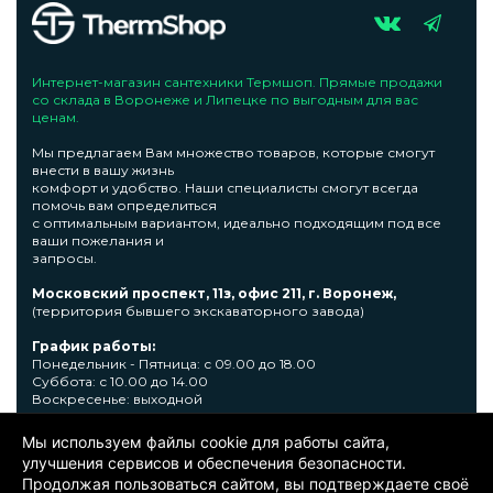
Интернет-магазин сантехники Термшоп. Прямые продажи
со склада в Воронеже и Липецке по выгодным для вас
ценам.
Мы предлагаем Вам множество товаров, которые смогут
внести в вашу жизнь
комфорт и удобство. Наши специалисты смогут всегда
помочь вам определиться
с оптимальным вариантом, идеально подходящим под все
ваши пожелания и
запросы.
Московский проспект, 11з, офис 211, г. Воронеж,
(территория бывшего экскаваторного завода)
График работы:
Понедельник - Пятница: с 09.00 до 18.00
Суббота: с 10.00 до 14.00
Воскресенье: выходной
Узнать подробную информациювы сможете по телефону +7
Мы используем файлы cookie для работы сайта,
473 300-31-39 или E-mail: sale@thermshop.ru
улучшения сервисов и обеспечения безопасности.
Продолжая пользоваться сайтом, вы подтверждаете своё
© 2024. ООО «Термшоп». Все права защищены.
Политика