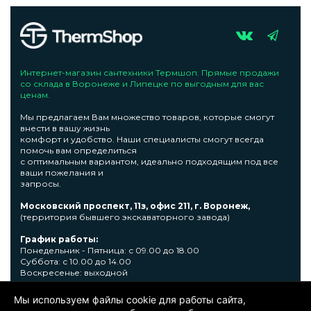
Интернет-магазин сантехники Термшоп. Прямые продажи
со склада в Воронеже и Липецке по выгодным для вас
ценам.
Мы предлагаем Вам множество товаров, которые смогут
внести в вашу жизнь
комфорт и удобство. Наши специалисты смогут всегда
помочь вам определиться
с оптимальным вариантом, идеально подходящим под все
ваши пожелания и
запросы.
Московский проспект, 11з, офис 211, г. Воронеж,
(территория бывшего экскаваторного завода)
График работы:
Понедельник - Пятница: с 09.00 до 18.00
Суббота: с 10.00 до 14.00
Воскресенье: выходной
Узнать подробную информациювы сможете по телефону +7
Мы используем файлы cookie для работы сайта,
473 300-31-39 или E-mail: sale@thermshop.ru