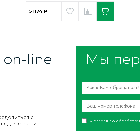
51 174 ₽
on-line
Мы пер
ределиться с
Я разрешаю обработку 
под все ваши