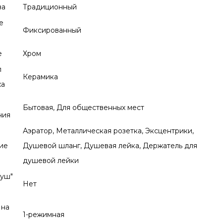
ва
Традиционный
е
Фиксированный
е
Хром
л
Керамика
жа
Бытовая, Для общественных мест
ния
Аэратор, Металлическая розетка, Эксцентрики,
ие
Душевой шланг, Душевая лейка, Держатель для
душевой лейки
душ"
Нет
 на
1-режимная