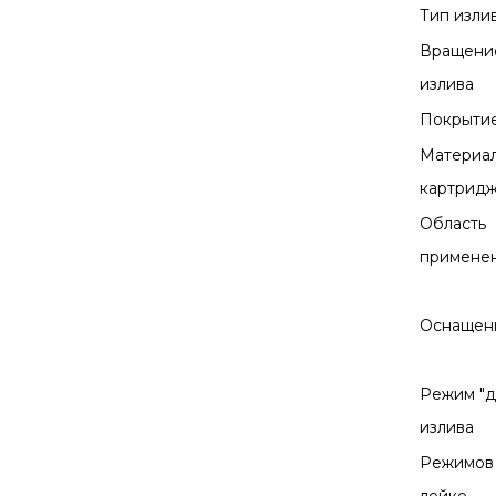
Тип изли
Вращени
излива
Покрыти
Материа
картрид
Область
примене
Оснащен
Режим "
излива
Режимов