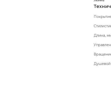
лейке
Технич
Покрыти
Стилисти
Длина, м
Управле
Вращение
Душевой 