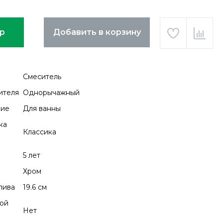
ар
Добавить в корзину
Смеситель
ителя
Однорычажный
ние
Для ванны
ка
Классика
5 лет
Хром
лива
19.6 см
ой
Нет