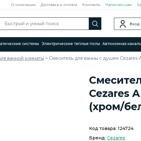
О компании
Доставка и оплата
Контакты
Написать нам
З
Вход
атические системы
Электрические теплые полы
Автономная канал
для ванной комнаты
>
Смеситель для ванны с душем Cezares
Смесител
Cezares 
(хром/бе
Код товара:
124724
Бренд:
Cezares