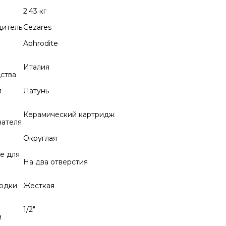
2.43 кг
дитель
Cezares
Aphrodite
Италия
ства
л
Латунь
Керамический картридж
чателя
Округлая
е для
На два отверстия
водки
Жесткая
1/2"
и