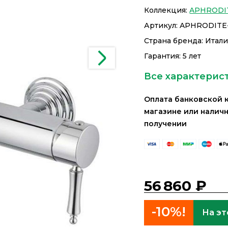
Коллекция:
APHRODI
Артикул:
APHRODITE-
Страна бренда: Итал
Гарантия: 5 лет
Все характерис
Оплата банковской 
магазине или налич
получении
56 860 ₽
-10%!
На эт