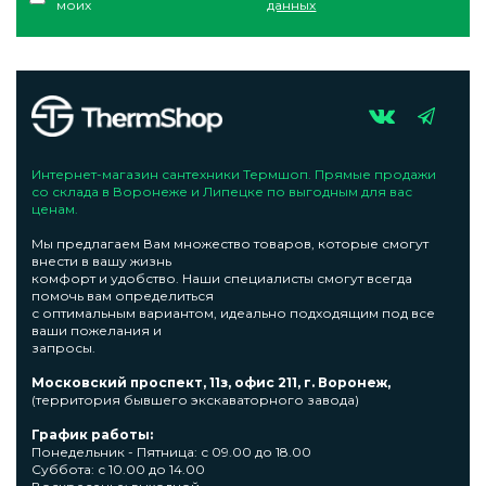
моих
данных
Интернет-магазин сантехники Термшоп. Прямые продажи
со склада в Воронеже и Липецке по выгодным для вас
ценам.
Мы предлагаем Вам множество товаров, которые смогут
внести в вашу жизнь
комфорт и удобство. Наши специалисты смогут всегда
помочь вам определиться
с оптимальным вариантом, идеально подходящим под все
ваши пожелания и
запросы.
Московский проспект, 11з, офис 211, г. Воронеж,
(территория бывшего экскаваторного завода)
График работы:
Понедельник - Пятница: с 09.00 до 18.00
Суббота: с 10.00 до 14.00