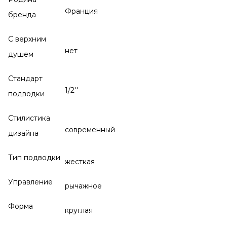
Франция
бренда
С верхним
нет
душем
Стандарт
1/2''
подводки
Стилистика
современный
дизайна
Тип подводки
жесткая
Управление
рычажное
Форма
круглая