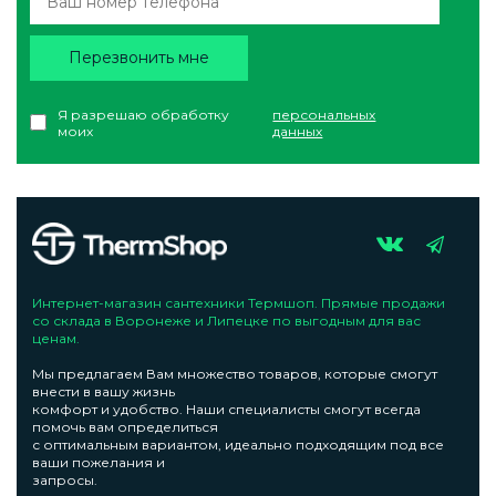
Перезвонить мне
Я разрешаю обработку
персональных
моих
данных
Интернет-магазин сантехники Термшоп. Прямые продажи
со склада в Воронеже и Липецке по выгодным для вас
ценам.
Мы предлагаем Вам множество товаров, которые смогут
внести в вашу жизнь
комфорт и удобство. Наши специалисты смогут всегда
помочь вам определиться
с оптимальным вариантом, идеально подходящим под все
ваши пожелания и
запросы.