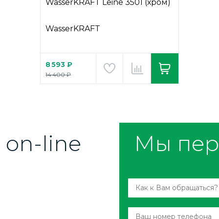
WasserKRAFT Leine 3501 (хром)
WasserKRAFT
8 593 ₽
14 400 ₽
on-line
Мы пер