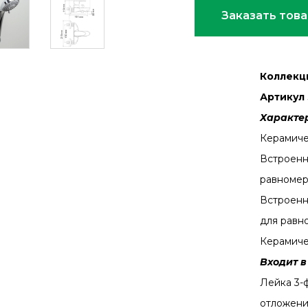
Заказать тов
Коллекц
Артикул 
Характе
Керамиче
Встроенн
равномер
Встроенн
для равн
Керамиче
Входит в
Лейка 3-
отложен