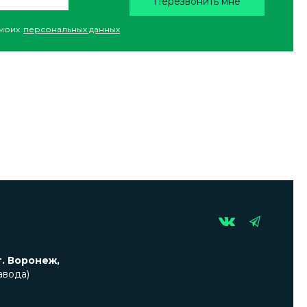
Перезвонить мне
моих
персональных данных
г. Воронеж,
авода)