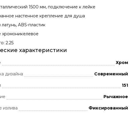
таллический 1500 мм, подключение к лейке
анное настенное крепление для душа
 латунь, ABS-пластик
 хромоникелевое
о: 2.25
еские характеристики
е
Хром
ка дизайна
Современный
м
151
ние
Рычажное
 излива
Фиксированный