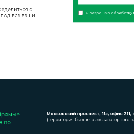
ределиться с
Я разрешаю обработку 
под все ваши
Московский проспект, 11з, офис 211, 
 Прямые
(территория бывшего экскаваторного з
е по