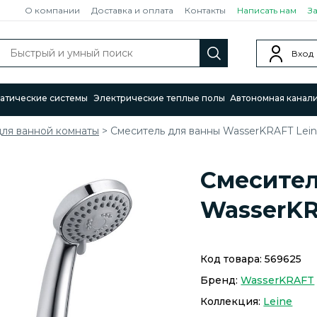
О компании
Доставка и оплата
Контакты
Написать нам
З
Вход
атические системы
Электрические теплые полы
Автономная канал
для ванной комнаты
>
Смеситель для ванны WasserKRAFT Leine
Смесител
WasserKR
Код товара:
569625
Бренд:
WasserKRAFT
Коллекция:
Leine