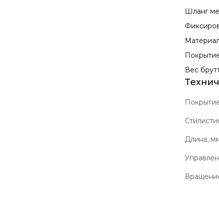
Шланг ме
Фиксиров
Материал
Покрытие
Вес брутт
Технич
Покрыти
Стилисти
Длина, м
Управле
Вращение