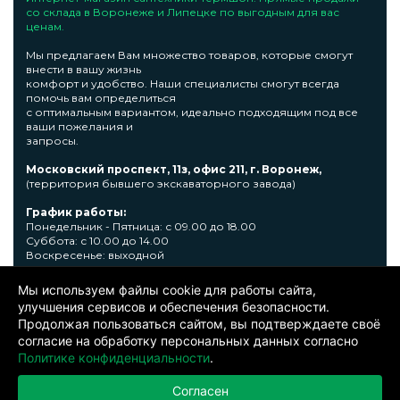
со склада в Воронеже и Липецке по выгодным для вас
ценам.
Мы предлагаем Вам множество товаров, которые смогут
внести в вашу жизнь
комфорт и удобство. Наши специалисты смогут всегда
помочь вам определиться
с оптимальным вариантом, идеально подходящим под все
ваши пожелания и
запросы.
Московский проспект, 11з, офис 211, г. Воронеж,
(территория бывшего экскаваторного завода)
График работы:
Понедельник - Пятница: с 09.00 до 18.00
Суббота: с 10.00 до 14.00
Воскресенье: выходной
Узнать подробную информациювы сможете по телефону +7
Мы используем файлы cookie для работы сайта,
473 300-31-39 или E-mail: sale@thermshop.ru
улучшения сервисов и обеспечения безопасности.
Продолжая пользоваться сайтом, вы подтверждаете своё
© 2024. ООО «Термшоп». Все права защищены.
Политика
согласие на обработку персональных данных согласно
конфиденциальности
. Информация представленная на сайте не
является публичной офертой. Окончательную цену уточняйте у
Политике конфиденциальности
.
менеджера по телефону: +7 473 300-31-39.Производитель представленной
продукции оставляет за собой право вносить изменения в изделия без
Согласен
предварительного уведомления.