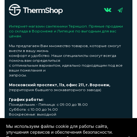
Интернет-магазин сантехники Термшоп. Прямые продажи
со склада в Воронеже и Липецке по выгодным для вас
ценам.
Мы предлагаем Вам множество товаров, которые смогут
внести в вашу жизнь
комфорт и удобство. Наши специалисты смогут всегда
помочь вам определиться
с оптимальным вариантом, идеально подходящим под все
ваши пожелания и
запросы.
Московский проспект, 11з, офис 211, г. Воронеж,
(территория бывшего экскаваторного завода)
График работы:
Понедельник - Пятница: с 09.00 до 18.00
Суббота: с 10.00 до 14.00
Воскресенье: выходной
Узнать подробную информациювы сможете по телефону +7
Мы используем файлы cookie для работы сайта,
473 300-31-39 или E-mail: sale@thermshop.ru
улучшения сервисов и обеспечения безопасности.