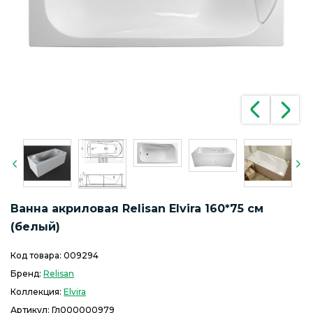
Ванна акриловая Relisan Elvira 160*75 см
(белый)
Код товара:
009294
Бренд:
Relisan
Коллекция:
Elvira
Артикул:
Гл000000979