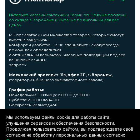
Интернет-магазин сантехники Термшоп. Прямые продажи
со склада в Воронеже и Липецке по выгодным для вас
ценам.
Мы предлагаем Вам множество товаров, которые смогут
внести в вашу жизнь
комфорт и удобство. Наши специалисты смогут всегда
помочь вам определиться
с оптимальным вариантом, идеально подходящим под все
ваши пожелания и
запросы.
Московский проспект, 11з, офис 211, г. Воронеж,
(территория бывшего экскаваторного завода)
График работы:
Понедельник - Пятница: с 09.00 до 18.00
Суббота: с 10.00 до 14.00
Воскресенье: выходной
Узнать подробную информациювы сможете по телефону +7
Мы используем файлы cookie для работы сайта,
473 300-31-39 или E-mail: sale@thermshop.ru
улучшения сервисов и обеспечения безопасности.
Продолжая пользоваться сайтом, вы подтверждаете своё
© 2024. ООО «Термшоп». Все права защищены.
Политика
согласие на обработку персональных данных согласно
конфиденциальности
. Информация представленная на сайте не
является публичной офертой. Окончательную цену уточняйте у