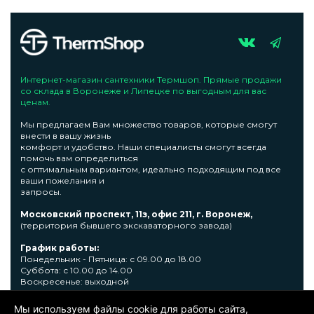
Интернет-магазин сантехники Термшоп. Прямые продажи
со склада в Воронеже и Липецке по выгодным для вас
ценам.
Мы предлагаем Вам множество товаров, которые смогут
внести в вашу жизнь
комфорт и удобство. Наши специалисты смогут всегда
помочь вам определиться
с оптимальным вариантом, идеально подходящим под все
ваши пожелания и
запросы.
Московский проспект, 11з, офис 211, г. Воронеж,
(территория бывшего экскаваторного завода)
График работы:
Понедельник - Пятница: с 09.00 до 18.00
Суббота: с 10.00 до 14.00
Воскресенье: выходной
Узнать подробную информациювы сможете по телефону +7
Мы используем файлы cookie для работы сайта,